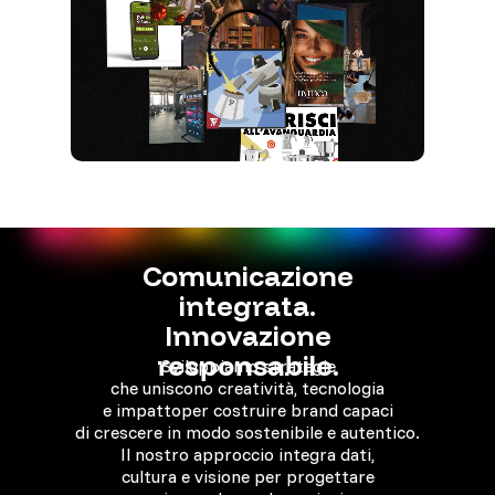
VIDEO SHOWREEL
Comunicazione
integrata.
Innovazione
responsabile.
Sviluppiamo strategie
che
uniscono creatività, tecnologia
e impatto
per costruire brand capaci
di crescere
in modo sostenibile e autentico.
Il nostro approccio integra dati,
cultura e visione
per progettare