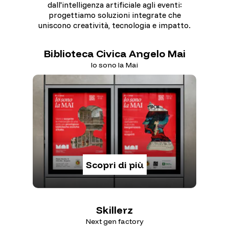
dall'intelligenza artificiale agli eventi:
progettiamo soluzioni integrate che
uniscono creatività, tecnologia e impatto.
Biblioteca Civica Angelo Mai
Biblioteca Civica Angelo Mai
Io sono la Mai
Io sono la Mai
Scopri di più
Skillerz
Next gen factory