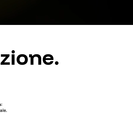
zione.
a:
ale.