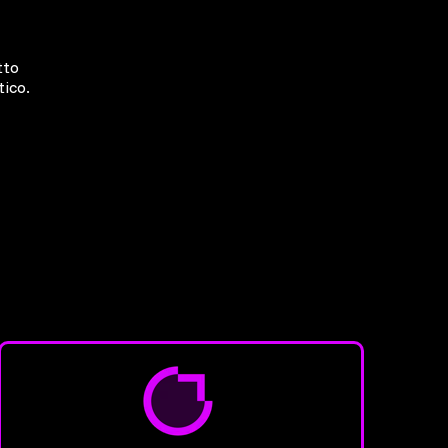
tto
tico.